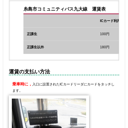
糸島市コミュニティバス九大線 運賃表
ICカード利用時
正課生
100円
正課生以外
180円
運賃の支払い方法
乗車時に，
入口に設置されたICカードリーダにカードをタッチし
ます。