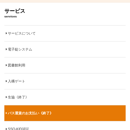
サービス
services
サービスについて
電子錠システム
図書館利用
入構ゲート
生協《終了》
バス運賃のお支払い《終了》
SSO-KID認証